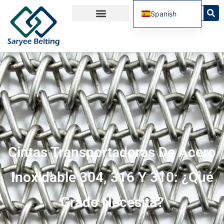
Spanish
English
French
Russian
Portuguese
Cintas Transportadoras De Acero
Inoxidable 304, 316 Y 310: ¿Qué
Grado Necesita?