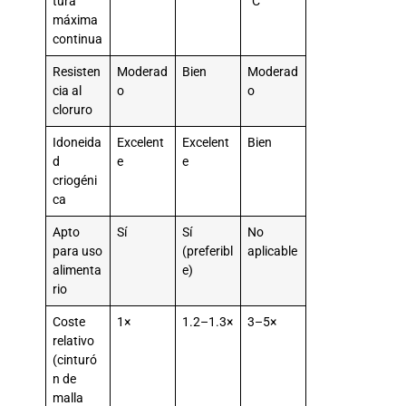
tura
°C
máxima
continua
Resisten
Moderad
Bien
Moderad
cia al
o
o
cloruro
Idoneida
Excelent
Excelent
Bien
d
e
e
criogéni
ca
Apto
Sí
Sí
No
para uso
(preferibl
aplicable
alimenta
e)
rio
Coste
1×
1.2–1.3×
3–5×
relativo
(cinturó
n de
malla