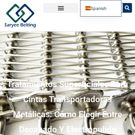
Spanish
English
French
Russian
Portuguese
Tratamientos Superficiales Para
Cintas Transportadoras
Metálicas: Cómo Elegir Entre
Decapado Y Electropulido