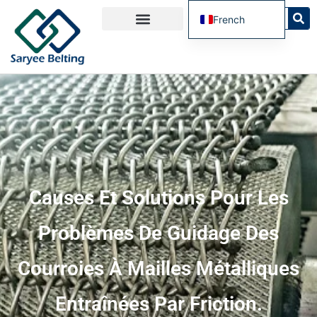
French
English
Spanish
Russian
Portuguese
Causes Et Solutions Pour Les
Problèmes De Guidage Des
Courroies À Mailles Métalliques
Entraînées Par Friction.