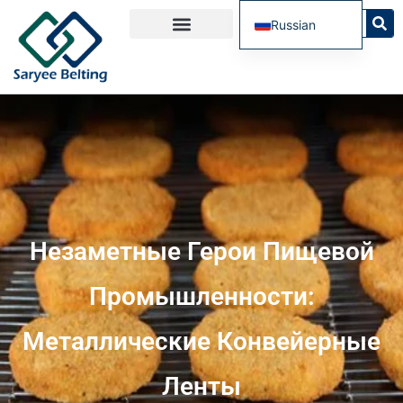
Russian
English
French
Spanish
Portuguese
Незаметные Герои Пищевой
Промышленности:
Металлические Конвейерные
Ленты