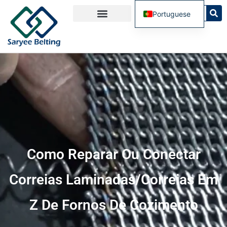
Portuguese
English
French
Spanish
Russian
Como Reparar Ou Conectar
Correias Laminadas/correias Em
Z De Fornos De Cozimento