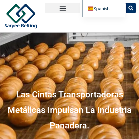
Spanish
English
French
Russian
Portuguese
Las Cintas Transportadoras
Metálicas Impulsan La Industria
Panadera.