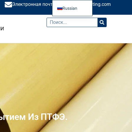
Электронная почта: sales@saryeebelting.com
Russian
English
French
МИ
Spanish
Portuguese
ытием Из ПТФЭ.