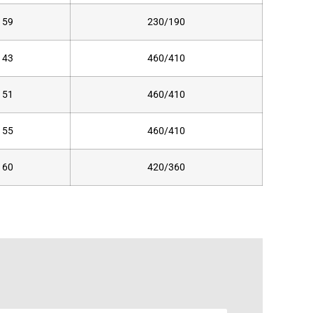
59
230/190
43
460/410
51
460/410
55
460/410
60
420/360