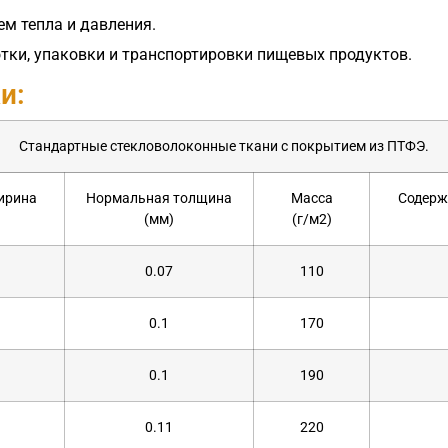
ем тепла и давления.
тки, упаковки и транспортировки пищевых продуктов.
и:
Стандартные стекловолоконные ткани с покрытием из ПТФЭ.
ирина
Нормальная толщина
Масса
Содерж
(мм)
(г/м2)
0.07
110
0.1
170
0.1
190
0.11
220