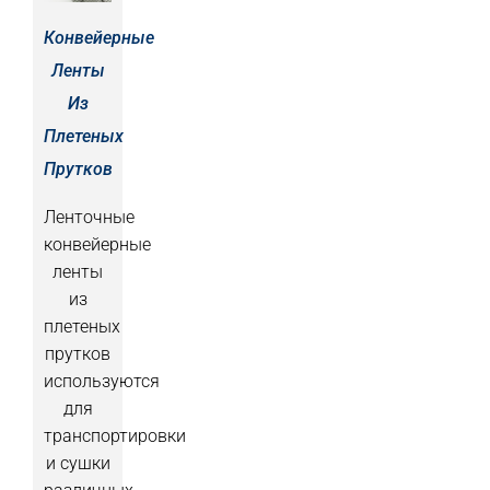
Конвейерные
Ленты
Из
Плетеных
Прутков
Ленточные
конвейерные
ленты
из
плетеных
прутков
используются
для
транспортировки
и сушки