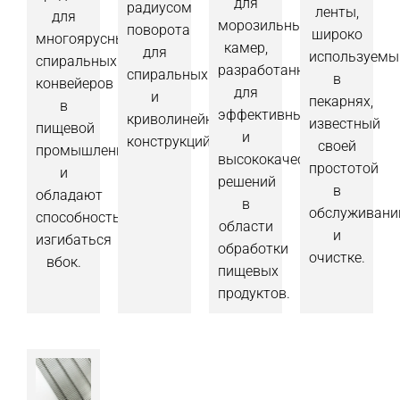
для
радиусом
ленты,
для
морозильных
поворота
широко
многоярусных
камер,
для
используемы
спиральных
разработанные
спиральных
в
конвейеров
для
и
пекарнях,
в
эффективных
криволинейных
известный
пищевой
и
конструкций.
своей
промышленности
высококачественных
простотой
и
решений
в
обладают
в
обслуживани
способностью
области
и
изгибаться
обработки
очистке.
вбок.
пищевых
продуктов.