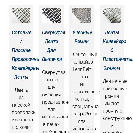
Сотовые
Свернутая
Учебные
Ленты
/
Лента
Ремни
Конвейера
Плоские
Для
С
Ленточный
Проволочные
Выпечки
Пластинчат
конвейер
Конвейерные
Звеном
Lehr Belt
Свернутая
— это
Ленты
лента
Ленточные
тип
для
приводные
Лента
конвейерной
выпечки
ремни
из
ленты,
предназначена
имеют
плоской
специально
для
прочную
проволоки
разработанный
использования
конструкцию
идеально
для
в печах
и
подходит
использования
хлебопекарной