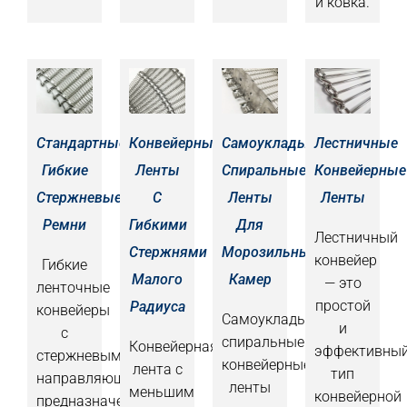
и ковка.
Стандартные
Конвейерные
Самоукладываемые
Лестничные
Гибкие
Ленты
Спиральные
Конвейерные
Стержневые
С
Ленты
Ленты
Ремни
Гибкими
Для
Лестничный
Стержнями
Морозильных
конвейер
Гибкие
Малого
Камер
— это
ленточные
простой
Радиуса
конвейеры
Самоукладываемые
и
с
спиральные
Конвейерная
эффективны
стержневыми
конвейерные
лента с
тип
направляющими
ленты
меньшим
конвейерной
предназначены