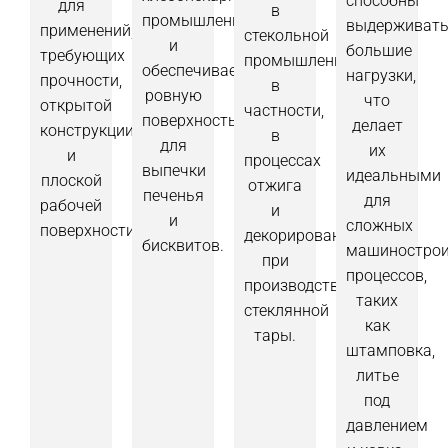
способны
для
в
промышленности
выдерживат
применений,
стекольной
и
большие
требующих
промышленности,
обеспечивает
нагрузки,
прочности,
в
ровную
что
открытой
частности,
поверхность
делает
конструкции
в
для
их
и
процессах
выпечки
идеальными
плоской
отжига
печенья
для
рабочей
и
и
сложных
поверхности.
декорирования
бисквитов.
машинострои
при
процессов,
производстве
таких
стеклянной
как
тары.
штамповка,
литье
под
давлением