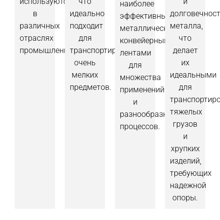
используются
что
и
наиболее
в
идеально
долговечнос
эффективными
различных
подходит
металла,
металлическими
отраслях
для
что
конвейерными
промышленности.
транспортировки
делает
лентами
очень
их
для
мелких
идеальными
множества
предметов.
для
применений
транспортир
и
тяжелых
разнообразных
грузов
процессов.
и
хрупких
изделий,
требующих
надежной
опоры.