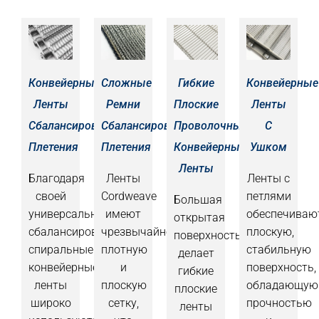
Конвейерные
Сложные
Гибкие
Конвейерные
Ленты
Ремни
Плоские
Ленты
Сбалансированного
Сбалансированного
Проволочные
С
Плетения
Плетения
Конвейерные
Ушком
Ленты
Благодаря
Ленты
Ленты с
своей
Cordweave
петлями
Большая
универсальности,
имеют
обеспечиваю
открытая
сбалансированные
чрезвычайно
плоскую,
поверхность
спиральные
плотную
стабильную
делает
конвейерные
и
поверхность,
гибкие
ленты
плоскую
обладающую
плоские
широко
сетку,
прочностью
ленты